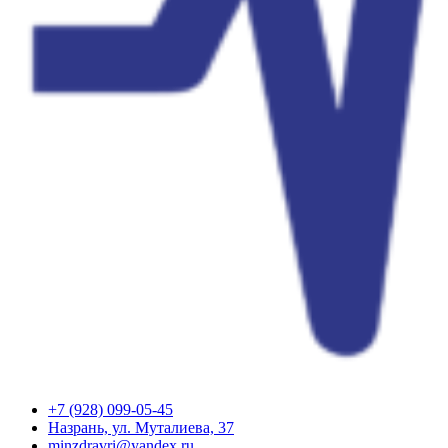
+7 (928) 099-05-45
Назрань, ул. Муталиева, 37
minzdravri@yandex.ru