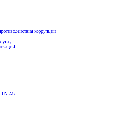
противодействия коррупции
х услуг
низаций
18 N 227