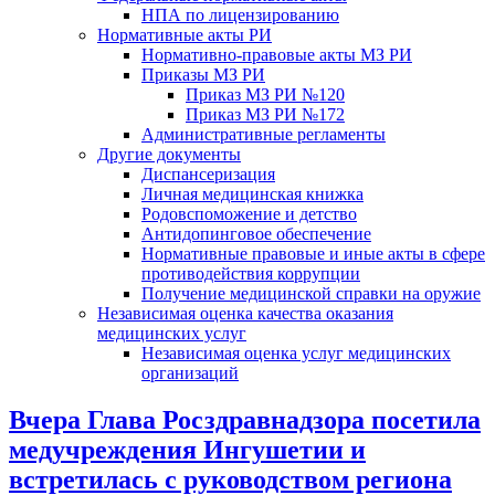
НПА по лицензированию
Нормативные акты РИ
Нормативно-правовые акты МЗ РИ
Приказы МЗ РИ
Приказ МЗ РИ №120
Приказ МЗ РИ №172
Административные регламенты
Другие документы
Диспансеризация
Личная медицинская книжка
Родовспоможение и детство
Антидопинговое обеспечение
Нормативные правовые и иные акты в сфере
противодействия коррупции
Получение медицинской справки на оружие
Независимая оценка качества оказания
медицинских услуг
Независимая оценка услуг медицинскиx
организаций
Вчера Глава Росздравнадзора посетила
медучреждения Ингушетии и
встретилась с руководством региона