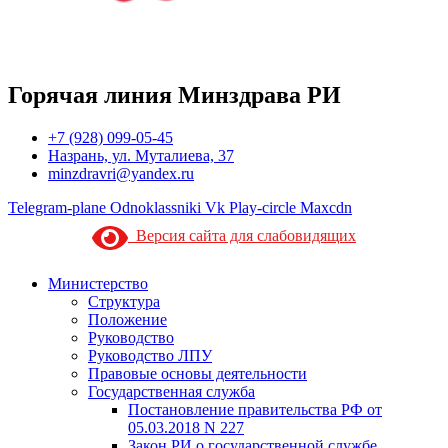
Горячая линия Минздрава РИ
+7 (928) 099-05-45
Назрань, ул. Муталиева, 37
minzdravri@yandex.ru
Telegram-plane
Odnoklassniki
Vk
Play-circle
Maxcdn
Версия сайта для слабовидящих
Министерство
Структура
Положение
Руководство
Руководство ЛПУ
Правовые основы деятельности
Государственная служба
Постановление правительства РФ от
05.03.2018 N 227
Закон РИ о государственной службе