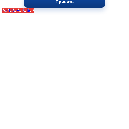
Принять
Call Now Button