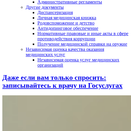
Административные регламенты
Другие документы
Диспансеризация
Личная медицинская книжка
Родовспоможение и детство
Антидопинговое обеспечение
Нормативные правовые и иные акты в сфере
противодействия коррупции
Получение медицинской справки на оружие
Независимая оценка качества оказания
медицинских услуг
Независимая оценка услуг медицинскиx
организаций
Даже если вам только спросить:
записывайтесь к врачу на Госуслугах