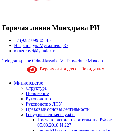
Горячая линия Минздрава РИ
+7 (928) 099-05-45
Назрань, ул. Муталиева, 37
minzdravri@yandex.ru
Telegram-plane
Odnoklassniki
Vk
Play-circle
Maxcdn
Версия сайта для слабовидящих
Министерство
Структура
Положение
Руководство
Руководство ЛПУ
Правовые основы деятельности
Государственная служба
Постановление правительства РФ от
05.03.2018 N 227
Закон РИ о государственной службе