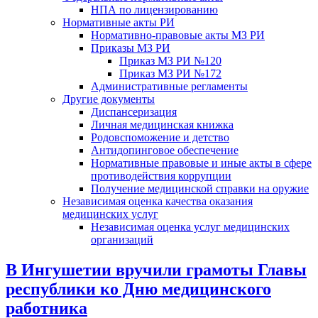
НПА по лицензированию
Нормативные акты РИ
Нормативно-правовые акты МЗ РИ
Приказы МЗ РИ
Приказ МЗ РИ №120
Приказ МЗ РИ №172
Административные регламенты
Другие документы
Диспансеризация
Личная медицинская книжка
Родовспоможение и детство
Антидопинговое обеспечение
Нормативные правовые и иные акты в сфере
противодействия коррупции
Получение медицинской справки на оружие
Независимая оценка качества оказания
медицинских услуг
Независимая оценка услуг медицинскиx
организаций
В Ингушетии вручили грамоты Главы
республики ко Дню медицинского
работника