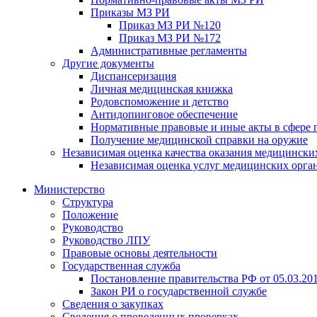
Приказы МЗ РИ
Приказ МЗ РИ №120
Приказ МЗ РИ №172
Административные регламенты
Другие документы
Диспансеризация
Личная медицинская книжка
Родовспоможение и детство
Антидопинговое обеспечение
Нормативные правовые и иные акты в сфере 
Получение медицинской справки на оружие
Независимая оценка качества оказания медицински
Независимая оценка услуг медицинскиx орга
Министерство
Структура
Положение
Руководство
Руководство ЛПУ
Правовые основы деятельности
Государственная служба
Постановление правительства РФ от 05.03.20
Закон РИ о государственной службе
Сведения о закупках
Сведения о проведенных проверках