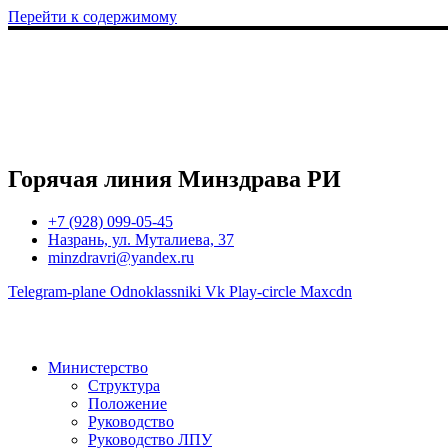
Перейти к содержимому
Горячая линия Минздрава РИ
+7 (928) 099-05-45
Назрань, ул. Муталиева, 37
minzdravri@yandex.ru
Telegram-plane
Odnoklassniki
Vk
Play-circle
Maxcdn
Министерство
Структура
Положение
Руководство
Руководство ЛПУ