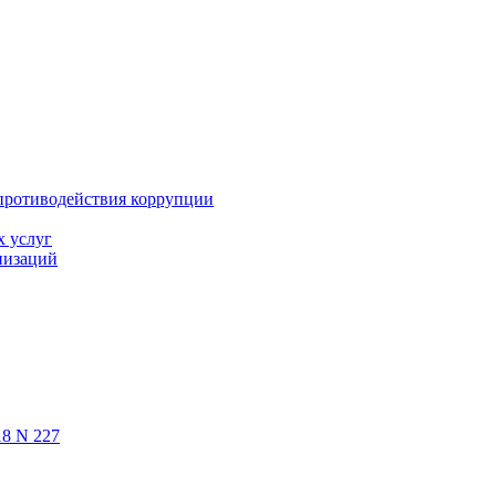
противодействия коррупции
х услуг
низаций
18 N 227