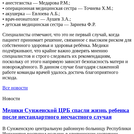
• анестезистка — Медарова Р.М.;
• операционная медицинская сестра — Точиева Х.М.;
• акушерка — Евлоева А.Б.;
• врач-неонатолог — Аушев З.А.;
• детская медицинская сестра — Зариева Ф.Р.
Специалисты отмечают, что это не первый случай, когда
пациент принимает решение, связанное с высоким риском для
собственного здоровья и здоровья ребёнка. Медики
подчёркивают, что крайне важно доверять мнению
специалистов и строго следовать их рекомендациям,
поскольку от этого напрямую зависит безопасность матери и
новорождённого. В данном случае благодаря слаженной
работе команды врачей удалось достичь благоприятного
исхода.
Все новости
Новости
Медики Сунженской ЦРБ спасли жизнь ребенка
после нестандартного несчастного случая
В Сунженскую центральную районную больницу Республики
Ингушетия поступил мальчик в критическом состоянии.