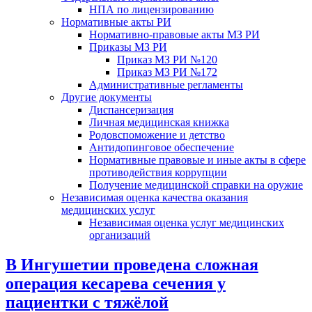
НПА по лицензированию
Нормативные акты РИ
Нормативно-правовые акты МЗ РИ
Приказы МЗ РИ
Приказ МЗ РИ №120
Приказ МЗ РИ №172
Административные регламенты
Другие документы
Диспансеризация
Личная медицинская книжка
Родовспоможение и детство
Антидопинговое обеспечение
Нормативные правовые и иные акты в сфере
противодействия коррупции
Получение медицинской справки на оружие
Независимая оценка качества оказания
медицинских услуг
Независимая оценка услуг медицинскиx
организаций
В Ингушетии проведена сложная
операция кесарева сечения у
пациентки с тяжёлой