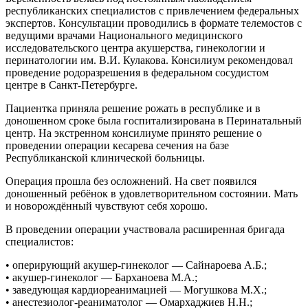
республиканских специалистов с привлечением федеральных
экспертов. Консультации проводились в формате телемостов с
ведущими врачами Национального медицинского
исследовательского центра акушерства, гинекологии и
перинатологии им. В.И. Кулакова. Консилиум рекомендовал
проведение родоразрешения в федеральном сосудистом
центре в Санкт-Петербурге.
Пациентка приняла решение рожать в республике и в
доношенном сроке была госпитализирована в Перинатальный
центр. На экстренном консилиуме принято решение о
проведении операции кесарева сечения на базе
Республиканской клинической больницы.
Операция прошла без осложнений. На свет появился
доношенный ребёнок в удовлетворительном состоянии. Мать
и новорождённый чувствуют себя хорошо.
В проведении операции участвовала расширенная бригада
специалистов:
• оперирующий акушер-гинеколог — Сайнароева А.Б.;
• акушер-гинеколог — Барханоева М.А.;
• заведующая кардиореанимацией — Могушкова М.Х.;
• анестезиолог-реаниматолог — Омархаджиев Н.Н.;