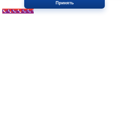
Принять
Call Now Button