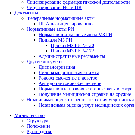
Лицензирование фармацевтической деятельности
Лицензирование НС и ПВ
Документы
Федеральные нормативные акты
НПА по лицензированию
Нормативные акты РИ
Нормативно-правовые акты МЗ РИ
Приказы МЗ РИ
Приказ МЗ РИ №120
Приказ МЗ РИ №172
Административные регламенты
Другие документы
Диспансеризация
Личная медицинская книжка
Родовспоможение и детство
Антидопинговое обеспечение
Нормативные правовые и иные акты в сфере 
Получение медицинской справки на оружие
Независимая оценка качества оказания медицински
Независимая оценка услуг медицинскиx орга
Министерство
Структура
Положение
Руководство