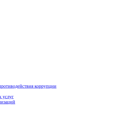
противодействия коррупции
х услуг
низаций