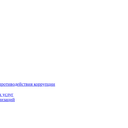
противодействия коррупции
х услуг
низаций