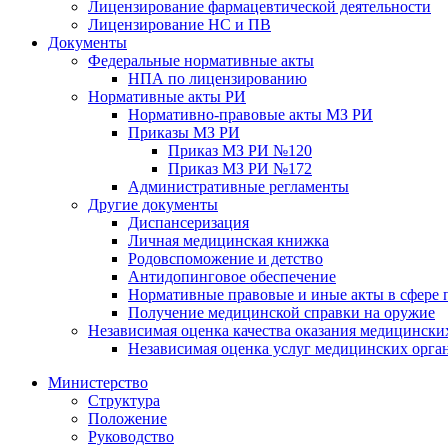
Лицензирование фармацевтической деятельности
Лицензирование НС и ПВ
Документы
Федеральные нормативные акты
НПА по лицензированию
Нормативные акты РИ
Нормативно-правовые акты МЗ РИ
Приказы МЗ РИ
Приказ МЗ РИ №120
Приказ МЗ РИ №172
Административные регламенты
Другие документы
Диспансеризация
Личная медицинская книжка
Родовспоможение и детство
Антидопинговое обеспечение
Нормативные правовые и иные акты в сфере 
Получение медицинской справки на оружие
Независимая оценка качества оказания медицински
Независимая оценка услуг медицинскиx орга
Министерство
Структура
Положение
Руководство