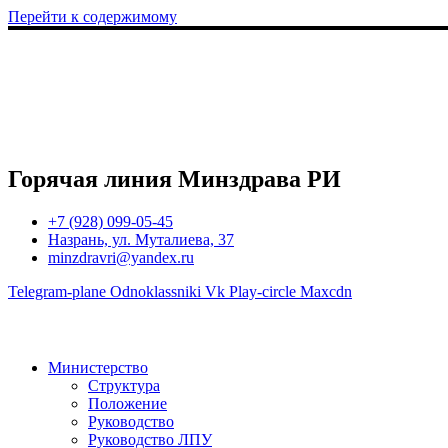
Перейти к содержимому
Горячая линия Минздрава РИ
+7 (928) 099-05-45
Назрань, ул. Муталиева, 37
minzdravri@yandex.ru
Telegram-plane
Odnoklassniki
Vk
Play-circle
Maxcdn
Министерство
Структура
Положение
Руководство
Руководство ЛПУ