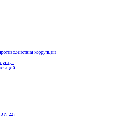
противодействия коррупции
х услуг
низаций
18 N 227