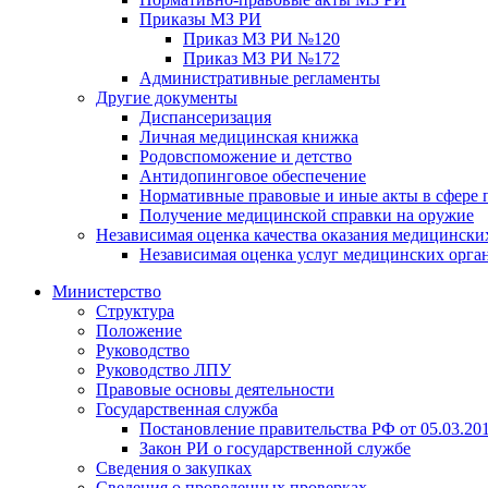
Приказы МЗ РИ
Приказ МЗ РИ №120
Приказ МЗ РИ №172
Административные регламенты
Другие документы
Диспансеризация
Личная медицинская книжка
Родовспоможение и детство
Антидопинговое обеспечение
Нормативные правовые и иные акты в сфере 
Получение медицинской справки на оружие
Независимая оценка качества оказания медицински
Независимая оценка услуг медицинскиx орга
Министерство
Структура
Положение
Руководство
Руководство ЛПУ
Правовые основы деятельности
Государственная служба
Постановление правительства РФ от 05.03.20
Закон РИ о государственной службе
Сведения о закупках
Сведения о проведенных проверках