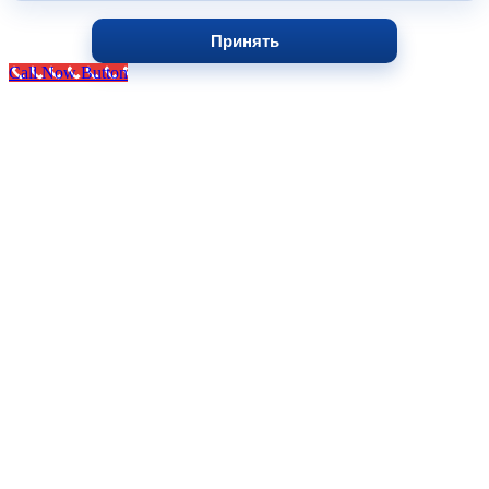
Принять
Call Now Button