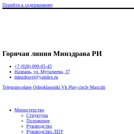
Перейти к содержимому
Горячая линия Минздрава РИ
+7 (928) 099-05-45
Назрань, ул. Муталиева, 37
minzdravri@yandex.ru
Telegram-plane
Odnoklassniki
Vk
Play-circle
Maxcdn
Министерство
Структура
Положение
Руководство
Руководство ЛПУ