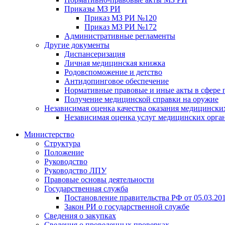
Приказы МЗ РИ
Приказ МЗ РИ №120
Приказ МЗ РИ №172
Административные регламенты
Другие документы
Диспансеризация
Личная медицинская книжка
Родовспоможение и детство
Антидопинговое обеспечение
Нормативные правовые и иные акты в сфере 
Получение медицинской справки на оружие
Независимая оценка качества оказания медицински
Независимая оценка услуг медицинскиx орга
Министерство
Структура
Положение
Руководство
Руководство ЛПУ
Правовые основы деятельности
Государственная служба
Постановление правительства РФ от 05.03.20
Закон РИ о государственной службе
Сведения о закупках
Сведения о проведенных проверках