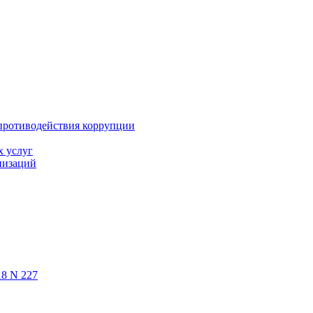
противодействия коррупции
х услуг
низаций
18 N 227