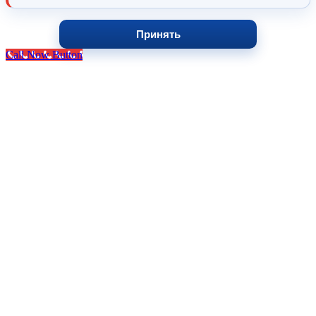
Принять
Call Now Button