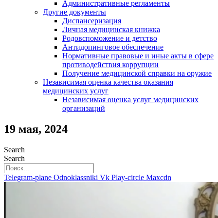
Административные регламенты
Другие документы
Диспансеризация
Личная медицинская книжка
Родовспоможение и детство
Антидопинговое обеспечение
Нормативные правовые и иные акты в сфере
противодействия коррупции
Получение медицинской справки на оружие
Независимая оценка качества оказания
медицинских услуг
Независимая оценка услуг медицинскиx
организаций
19 мая, 2024
Search
Search
Telegram-plane
Odnoklassniki
Vk
Play-circle
Maxcdn