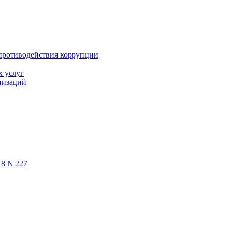
противодействия коррупции
х услуг
низаций
18 N 227