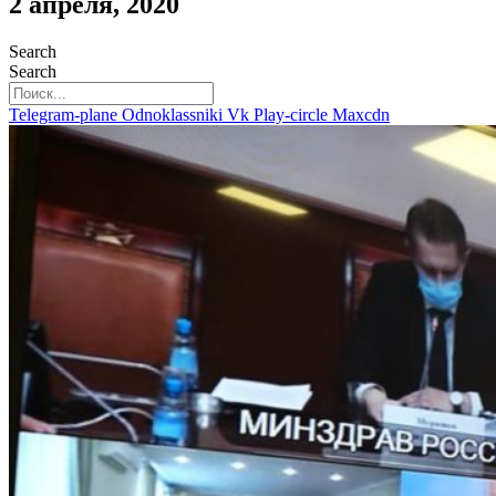
2 апреля, 2020
Search
Search
Telegram-plane
Odnoklassniki
Vk
Play-circle
Maxcdn