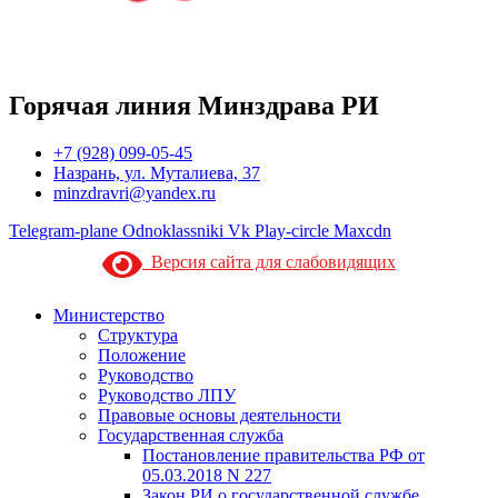
Горячая линия Минздрава РИ
+7 (928) 099-05-45
Назрань, ул. Муталиева, 37
minzdravri@yandex.ru
Telegram-plane
Odnoklassniki
Vk
Play-circle
Maxcdn
Версия сайта для слабовидящих
Министерство
Структура
Положение
Руководство
Руководство ЛПУ
Правовые основы деятельности
Государственная служба
Постановление правительства РФ от
05.03.2018 N 227
Закон РИ о государственной службе