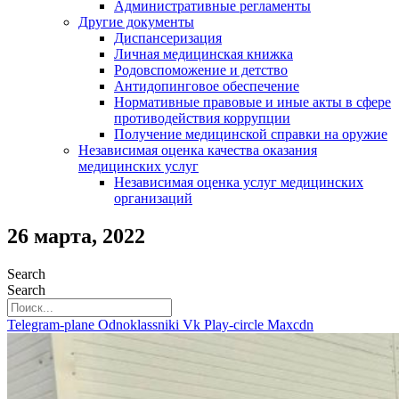
Административные регламенты
Другие документы
Диспансеризация
Личная медицинская книжка
Родовспоможение и детство
Антидопинговое обеспечение
Нормативные правовые и иные акты в сфере
противодействия коррупции
Получение медицинской справки на оружие
Независимая оценка качества оказания
медицинских услуг
Независимая оценка услуг медицинскиx
организаций
26 марта, 2022
Search
Search
Telegram-plane
Odnoklassniki
Vk
Play-circle
Maxcdn