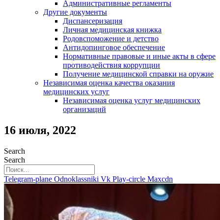
Административные регламенты
Другие документы
Диспансеризация
Личная медицинская книжка
Родовспоможение и детство
Антидопинговое обеспечение
Нормативные правовые и иные акты в сфере
противодействия коррупции
Получение медицинской справки на оружие
Независимая оценка качества оказания
медицинских услуг
Независимая оценка услуг медицинскиx
организаций
16 июля, 2022
Search
Search
Telegram-plane
Odnoklassniki
Vk
Play-circle
Maxcdn