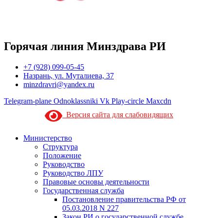
Горячая линия Минздрава РИ
+7 (928) 099-05-45
Назрань, ул. Муталиева, 37
minzdravri@yandex.ru
Telegram-plane
Odnoklassniki
Vk
Play-circle
Maxcdn
Версия сайта для слабовидящих
Министерство
Структура
Положение
Руководство
Руководство ЛПУ
Правовые основы деятельности
Государственная служба
Постановление правительства РФ от
05.03.2018 N 227
Закон РИ о государственной службе