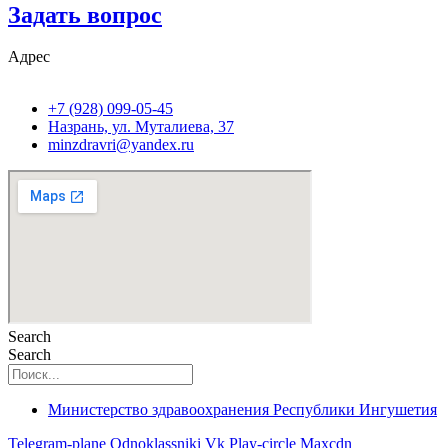
Задать вопрос
Адрес
+7 (928) 099-05-45
Назрань, ул. Муталиева, 37
minzdravri@yandex.ru
Search
Search
Министерство здравоохранения Республики Ингушетия
Telegram-plane
Odnoklassniki
Vk
Play-circle
Maxcdn