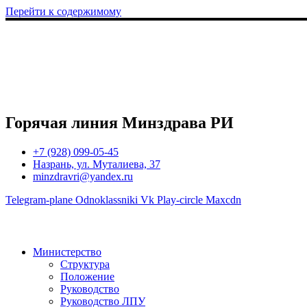
Перейти к содержимому
Горячая линия Минздрава РИ
+7 (928) 099-05-45
Назрань, ул. Муталиева, 37
minzdravri@yandex.ru
Telegram-plane
Odnoklassniki
Vk
Play-circle
Maxcdn
Министерство
Структура
Положение
Руководство
Руководство ЛПУ