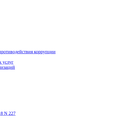
противодействия коррупции
х услуг
низаций
18 N 227