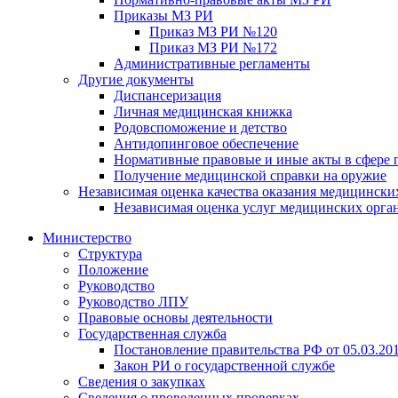
Приказы МЗ РИ
Приказ МЗ РИ №120
Приказ МЗ РИ №172
Административные регламенты
Другие документы
Диспансеризация
Личная медицинская книжка
Родовспоможение и детство
Антидопинговое обеспечение
Нормативные правовые и иные акты в сфере 
Получение медицинской справки на оружие
Независимая оценка качества оказания медицински
Независимая оценка услуг медицинскиx орга
Министерство
Структура
Положение
Руководство
Руководство ЛПУ
Правовые основы деятельности
Государственная служба
Постановление правительства РФ от 05.03.20
Закон РИ о государственной службе
Сведения о закупках
Сведения о проведенных проверках