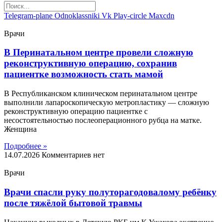
Telegram-plane
Odnoklassniki
Vk
Play-circle
Maxcdn
Врачи
В Перинатальном центре провели сложную
реконструктивную операцию, сохранив
пациентке возможность стать мамой
В Республиканском клиническом перинатальном центре
выполнили лапароскопическую метропластику — сложную
реконструктивную операцию пациентке с
несостоятельностью послеоперационного рубца на матке.
Женщина
Подробнее »
14.07.2026
Комментариев нет
Врачи
Врачи спасли руку полуторагодовалому ребёнку
после тяжёлой бытовой травмы