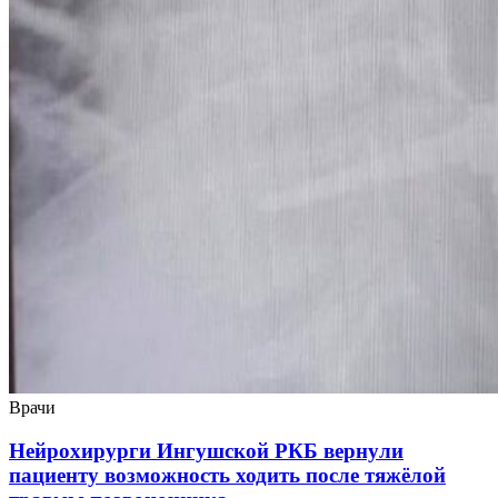
Врачи
Нейрохирурги Ингушской РКБ вернули
пациенту возможность ходить после тяжёлой